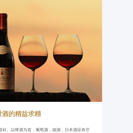
对酒的精益求精
陪衬。以啤酒为首，葡萄酒，烧酒，日本酒应有尽