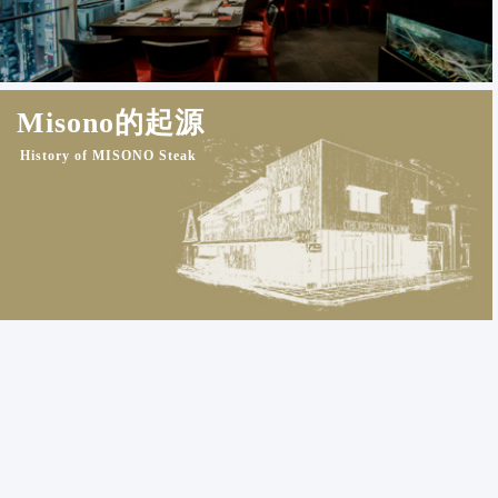
Misono的起源
History of MISONO Steak