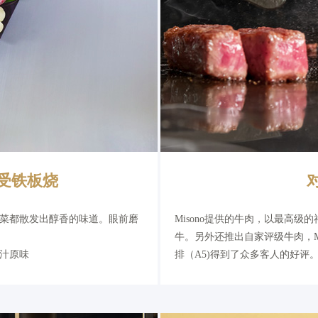
受铁板烧
菜都散发出醇香的味道。眼前磨
Misono提供的牛肉，以最高
牛。另外还推出自家评级牛肉，Mis
汁原味
排（A5)得到了众多客人的好评